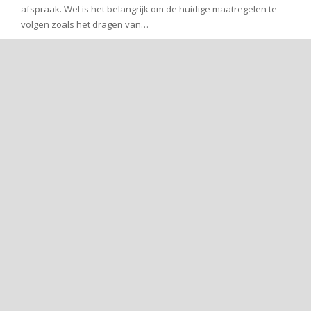
afspraak. Wel is het belangrijk om de huidige maatregelen te
volgen zoals het dragen van…
Lees meer
→
Herfstvakantie gesloten
13 oktober 2021
Uncategorized
Vanaf maandag 18 oktober t/m vrijdag 22 oktober is Profeel
mammacare gesloten. Wilt u toch alvast een afspraak maken
stuur dan een e-mail bericht via het contact formulier op de
website of naar
glimmen(Replace this parenthesis with the @
sign)profeel-mammacare.nl
Lees meer
→