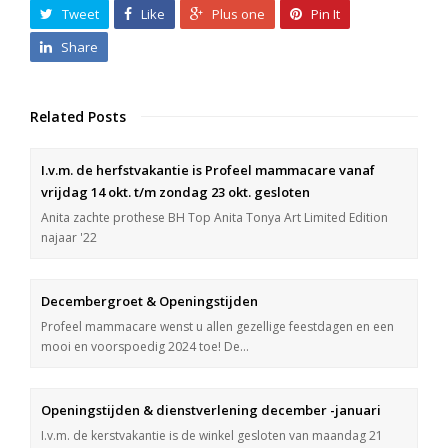
Tweet
Like
Plus one
Pin It
Share
Related Posts
I.v.m. de herfstvakantie is Profeel mammacare vanaf
vrijdag 14 okt. t/m zondag 23 okt. gesloten
Anita zachte prothese BH Top Anita Tonya Art Limited Edition
najaar '22
Decembergroet & Openingstijden
Profeel mammacare wenst u allen gezellige feestdagen en een
mooi en voorspoedig 2024 toe! De…
Openingstijden & dienstverlening december -januari
I.v.m. de kerstvakantie is de winkel gesloten van maandag 21