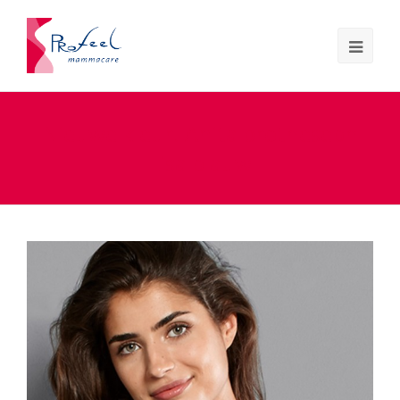
Nieuwe kleur! Anita prothesebh
Lisa blauw