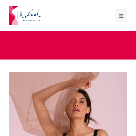
4769X_1469_001_091_rgb_960