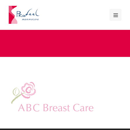
ABCBreastcareLogo