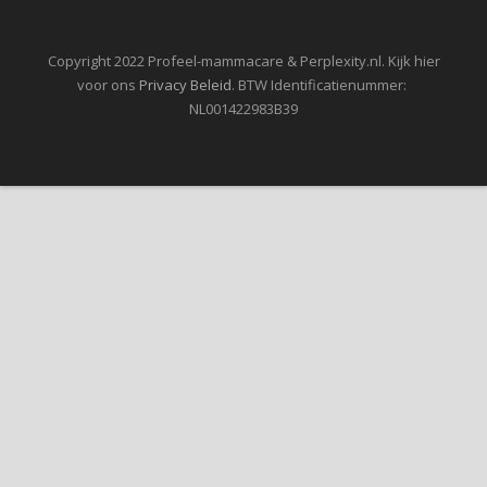
Copyright 2022 Profeel-mammacare & Perplexity.nl. Kijk hier
voor ons
Privacy Beleid
. BTW Identificatienummer:
NL001422983B39