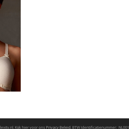
ity.nl. Kijk hier voor ons
Privacy Beleid
. BTW Identificatienummer: NL00