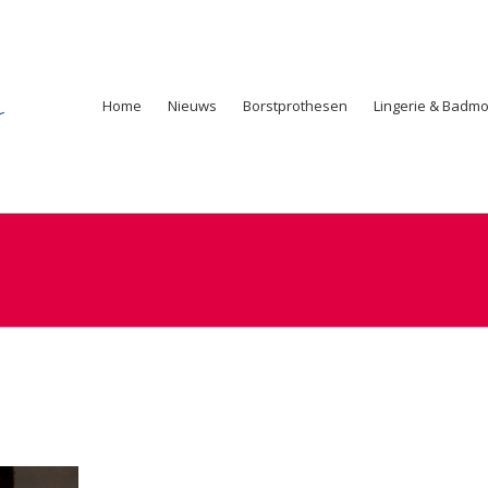
Home
Nieuws
Borstprothesen
Lingerie & Badm
Amoena prothesebh Aurelie