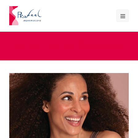
5726X_1426_776_096_rgb_960